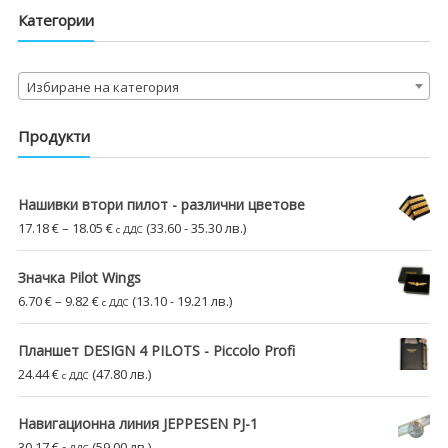
Категории
Избиране на категория
Продукти
Нашивки втори пилот - различни цветове
Price
17.18
€
–
18.05
€
(33.60 - 35.30 лв.)
с ДДС
range:
17.18 €
Значка Pilot Wings
through
Price
6.70
€
–
9.82
€
(13.10 - 19.21 лв.)
с ДДС
18.05 €
range:
6.70 €
Планшет DESIGN 4 PILOTS - Piccolo Profi
through
24.44
€
(47.80 лв.)
с ДДС
9.82 €
Навигационна линия JEPPESEN PJ-1
30.17
€
(59.00 лв.)