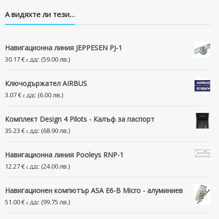
А видяхте ли тези…
Навигационна линия JEPPESEN PJ-1
30.17
€
(59.00 лв.)
с ДДС
Ключодържател AIRBUS
3.07
€
(6.00 лв.)
с ДДС
Комплект Design 4 Pilots - Калъф за паспорт
35.23
€
(68.90 лв.)
с ДДС
Навигационна линия Pooleys RNP-1
12.27
€
(24.00 лв.)
с ДДС
Навигационен компютър ASA E6-B Micro - алуминиев
51.00
€
(99.75 лв.)
с ДДС