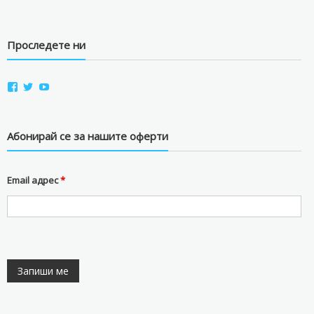
Проследете ни
View
View
View
aviostorebg’s
aviostorebg’s
aviostorebg’s
profile
profile
profile
on
on
on
Facebook
Twitter
YouTube
Абонирай се за нашите оферти
Email адрес
*