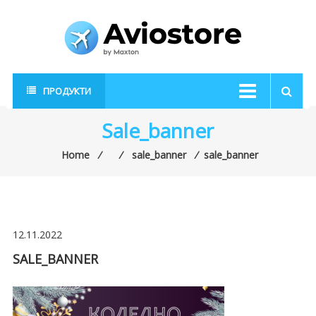
Skip
to
content
AvioStore
Авиационен
ПРОДУКТИ
магазин
Sale_banner
Home
⁄
⁄
sale_banner
⁄
sale_banner
12.11.2022
SALE_BANNER