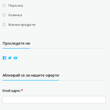
Поръчка
Количка
Всички продукти
Проследете ни
View
View
View
aviostorebg’s
aviostorebg’s
aviostorebg’s
profile
profile
profile
on
on
on
Facebook
Twitter
YouTube
Абонирай се за нашите оферти
Email адрес
*