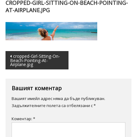
CROPPED-GIRL-SITTING-ON-BEACH-POINTING-
AT-AIRPLANE.JPG
Навигация
cropped-Girl-Sitting-On-
Beach-Pointing-At-
Airplane.jpg
Вашият коментар
Вашият имейл адрес няма да бъде публикуван.
Задължителните полета са отбелязани с
*
Коментар:
*