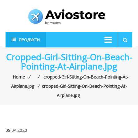
Skip
to
content
AvioStore
Авиационен
ПРОДУКТИ
магазин
Cropped-Girl-Sitting-On-Beach-
Pointing-At-Airplane.jpg
Home
⁄
⁄
cropped-Girl-Sitting-On-Beach-Pointing-At-
Airplane.jpg
⁄
cropped-Girl-Sitting-On-Beach-Pointing-At-
Airplane.jpg
08.04.2020