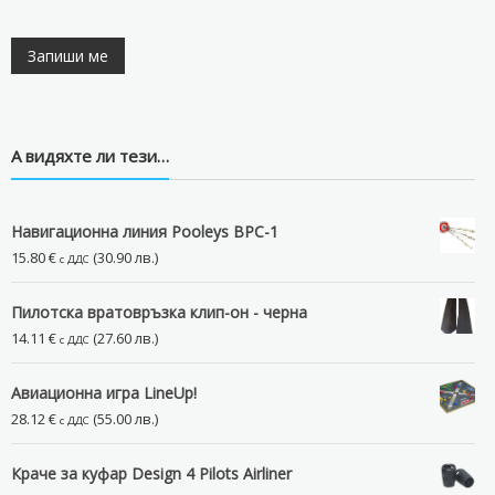
А видяхте ли тези…
Навигационна линия Pooleys BPC-1
15.80
€
(30.90 лв.)
с ДДС
Пилотска вратовръзка клип-он - черна
14.11
€
(27.60 лв.)
с ДДС
Авиационна игра LineUp!
28.12
€
(55.00 лв.)
с ДДС
Краче за куфар Design 4 Pilots Airliner