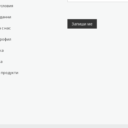
условия
 данни
 с нас
профил
ка
ка
 продукти