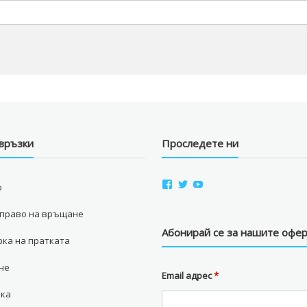
връзки
Проследете ни
View
View
View
о
aviostorebg’s
aviostorebg’s
aviostorebg’s
profile
profile
profile
 право на връщане
on
on
on
Facebook
Twitter
YouTube
Абонирай се за нашите офе
ка на пратката
не
Email адрес
*
вка