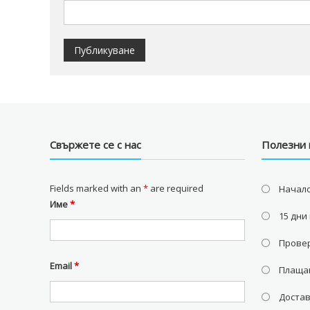
Свържете се с нас
Полезни 
Fields marked with an
*
are required
Начал
Име
*
15 дни
Провер
Email
*
Плаща
Доста