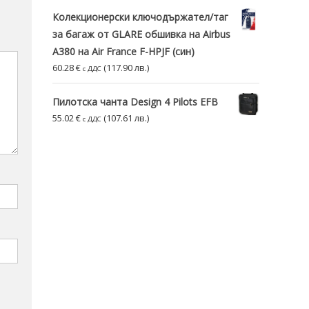
Колекционерски ключодържател/таг
за багаж от GLARE обшивка на Airbus
A380 на Air France F-HPJF (син)
60.28
€
(117.90 лв.)
с ДДС
Пилотска чанта Design 4 Pilots EFB
55.02
€
(107.61 лв.)
с ДДС