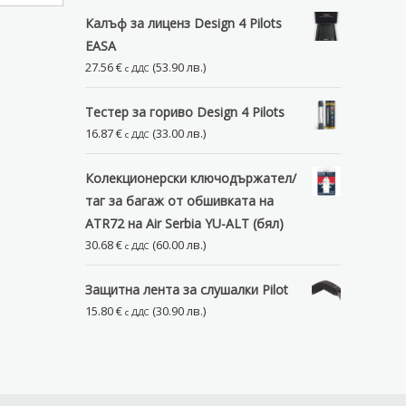
15.75 €
Калъф за лиценз Design 4 Pilots
through
EASA
17.33 €
27.56
€
(53.90 лв.)
с ДДС
Тестер за гориво Design 4 Pilots
16.87
€
(33.00 лв.)
с ДДС
Колекционерски ключодържател/
таг за багаж от обшивката на
ATR72 на Air Serbia YU-ALT (бял)
30.68
€
(60.00 лв.)
с ДДС
Защитна лента за слушалки Pilot
15.80
€
(30.90 лв.)
с ДДС