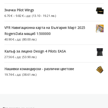
Значка Pilot Wings
Price
6.70
€
–
9.82
€
(13.10 - 19.21 лв.)
с ДДС
range:
6.70 €
VFR Навигационна карта на България Март 2025
through
RogersData мащаб 1:500000
9.82 €
40.90
€
(80.00 лв.)
с ДДС
Калъф за лиценз Design 4 Pilots EASA
27.56
€
(53.90 лв.)
с ДДС
Нашивки командирски - различни цветове
19.74
€
(38.61 лв.)
с ДДС