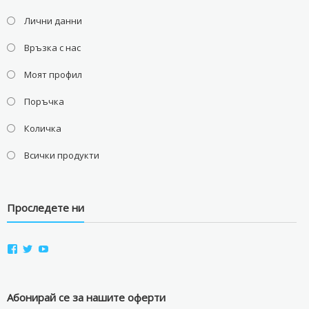
Лични данни
Връзка с нас
Моят профил
Поръчка
Количка
Всички продукти
Проследете ни
View
View
View
aviostorebg’s
aviostorebg’s
aviostorebg’s
profile
profile
profile
on
on
on
Facebook
Twitter
YouTube
Абонирай се за нашите оферти