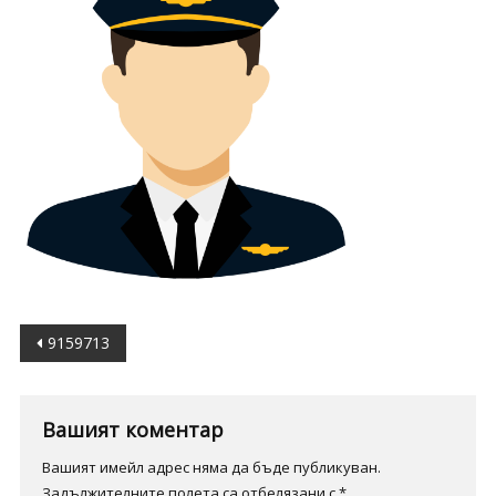
Навигация
9159713
Вашият коментар
Вашият имейл адрес няма да бъде публикуван.
Задължителните полета са отбелязани с
*