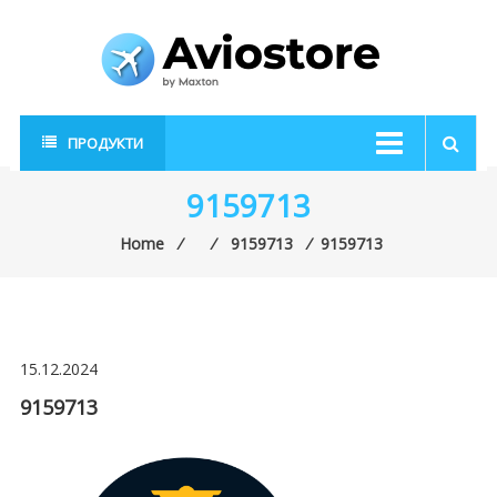
Skip
to
content
AvioStore
Авиационен
ПРОДУКТИ
магазин
9159713
Home
⁄
⁄
9159713
⁄
9159713
15.12.2024
9159713