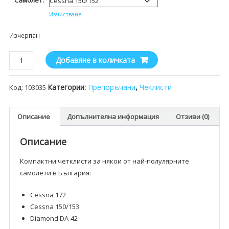
Самолет:
Изчистване
Изчерпан
количество
Добавяне в количката
за
Pooleys
Категории:
Препоръчани
,
Чеклисти
Код:
103035
чеклисти
за
различни
Описание
Допълнителна информация
Отзиви (0)
самолети
Описание
Компактни четклисти за някои от най-полулярните
самолети в България:
Cessna 172
Cessna 150/153
Diamond DA-42