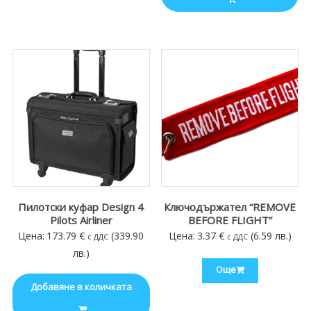
Пилотски куфар Design 4
Ключодържател “REMOVE
Pilots Airliner
BEFORE FLIGHT”
Цена:
173.79
€
(339.90
Цена:
3.37
€
(6.59 лв.)
с ДДС
с ДДС
лв.)
Още
Добавяне в количката