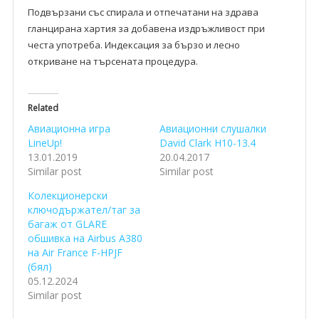
Подвързани със спирала и отпечатани на здрава
гланцирана хартия за добавена издръжливост при
честа употреба. Индексация за бързо и лесно
откриване на търсената процедура.
Related
Авиационна игра
Авиационни слушалки
LineUp!
David Clark H10-13.4
13.01.2019
20.04.2017
Similar post
Similar post
Колекционерски
ключодържател/таг за
багаж от GLARE
обшивка на Airbus A380
на Air France F-HPJF
(бял)
05.12.2024
Similar post