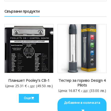
Свързани продукти
Планшет Pooley’s CB-1
Тестер за гориво Design 4
Pilots
Цена:
25.31
€
(49.50 лв.)
с ДДС
Цена:
16.87
€
(33.00 лв.)
с ДДС
Още
Добавяне в количката