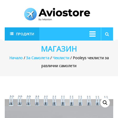
Skip
to
content
AvioStore
Авиационен
ПРОДУКТИ
магазин
МАГАЗИН
Начало
/
За Самолета
/
Чеклисти
/ Pooleys чеклисти за
различни самолети