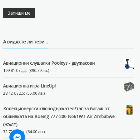
А видяхте ли тези…
Авиационни слушалки Pooleys - двужакови
199.81
€
(390.79 лв.)
с ДДС
Авиационна игра LineUp!
28.12
€
(55.00 лв.)
с ДДС
Колекционерски ключодържател/таг за багаж от
обшивката на Boeing 777-200 N661WT Air Zimbabwe
(жълт)
32.72
€
(64.00 лв.)
с ДДС