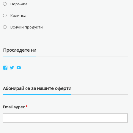
Поръчка
Количка
Всички продукти
Проследете ни
View
View
View
aviostorebg’s
aviostorebg’s
aviostorebg’s
profile
profile
profile
on
on
on
Facebook
Twitter
YouTube
Абонирай се за нашите оферти
Email адрес
*