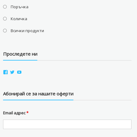
Поръчка
Количка
Всички продукти
Проследете ни
View
View
View
aviostorebg’s
aviostorebg’s
aviostorebg’s
profile
profile
profile
on
on
on
Facebook
Twitter
YouTube
Абонирай се за нашите оферти
Email адрес
*