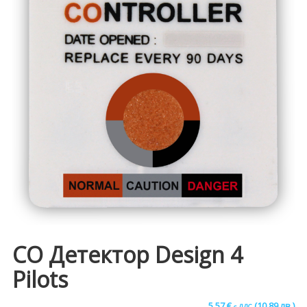
CO Детектор Design 4
Pilots
5.57
€
(10.89 лв.)
с ДДС