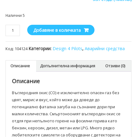
Налични 5
количество
Добавяне в количката
за
CO
Категории:
Design 4 Pilots
,
Аварийни средства
Код:
104124
детектор
Design
4
Описание
Допълнителна информация
Отзиви (0)
Pilots
Описание
Въглеродния окис (CO) е изключително опасен газ без
цвят, мирис и вкус, който може да доведе до
потенциално фатална загуба на съзнание дори при
малки количества. Смъртоносният въглероден окис се
отдля при непълното горене на фосилни горива като
бензин, керосин, дизел, метан или LPG. Много рядко
любителските самолети са оборудвани с детектори на