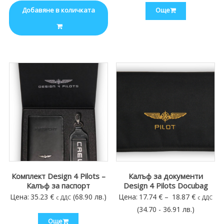
Добавяне в количката
Още
Комплект Design 4 Pilots –
Калъф за документи
Калъф за паспорт
Design 4 Pilots Docubag
Price
Цена:
35.23
€
(68.90 лв.)
Цена:
17.74
€
–
18.87
€
с ДДС
с ДДС
range:
(34.70 - 36.91 лв.)
Още
17.74 €