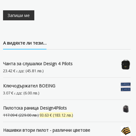
А видяхте ли тези…
Чанта за слушалки Design 4 Pilots
23.42
€
(45.81 лв.)
с ДДС
Ключодържател BOEING
3.07
€
(6.00 лв.)
с ДДС
Пилотска раница Design4Pilots
Original
Текущата
117.09
€
(229.00 лв.)
93.63
€
(183.12 лв.)
price
цена
was:
е:
Нашивки втори пилот - различни цветове
117.09 €
93.63 €