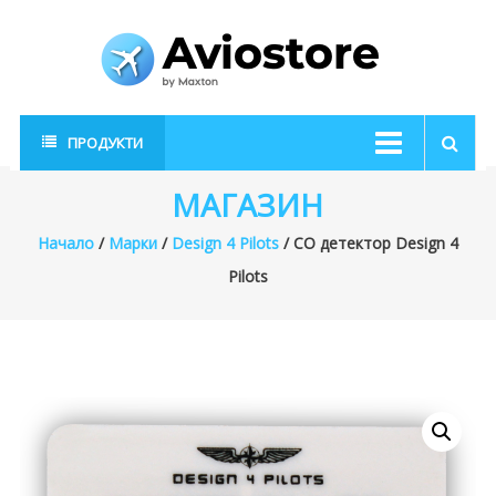
Skip
to
content
AvioStore
Авиационен
ПРОДУКТИ
магазин
МАГАЗИН
Начало
/
Марки
/
Design 4 Pilots
/ CO детектор Design 4
Pilots