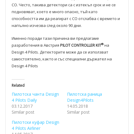
CO. Често, такива детектори са с изтекъл срок и не се
подновяват, което е много опасно, тъй като
способността им да реагират с CO отслабва с времето и
напълно изчезва след около 90 дни.
Именно поради тази причина ви предлагаме
®
разработения в Aвстрия
PILOT
CONTROLLER
KIT
на
Design 4 Pilots. Детекторите може да се използват
самостоятелно, както и със специални държател на
Design 4 Pilots
Related
Пилотска чанта Design
Пилотска раница
4 Pilots Daily
Design4Pilots
03.12.2017
14.05.2018
Similar post
Similar post
Пилотски куфар Design
4 Pilots Airliner