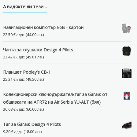
А видяхте ли тези…
Навигационен компютър E6B - картон
22.50
€
(44.00 лв.)
с ДДС
Чанта за слушалки Design 4 Pilots
23.42
€
(45.81 лв.)
с ДДС
Планшет Pooley's CB-1
25.31
€
(49.50 лв.)
с ДДС
Колекционерски ключодържател/таг за багаж от
обшивката на ATR72 на Air Serbia YU-ALT (бял)
30.68
€
(60.00 лв.)
с ДДС
Таг за багаж Design 4 Pilots
9.20
€
(18.00 лв.)
с ДДС