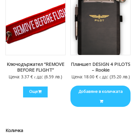
Ключодържател “REMOVE
Планшет DESIGN 4 PILOTS
BEFORE FLIGHT”
– Rookie
Цена:
3.37
€
(6.59 лв.)
Цена:
18.00
€
(35.20 лв.)
с ДДС
с ДДС
Още
Добавяне в количката
Количка