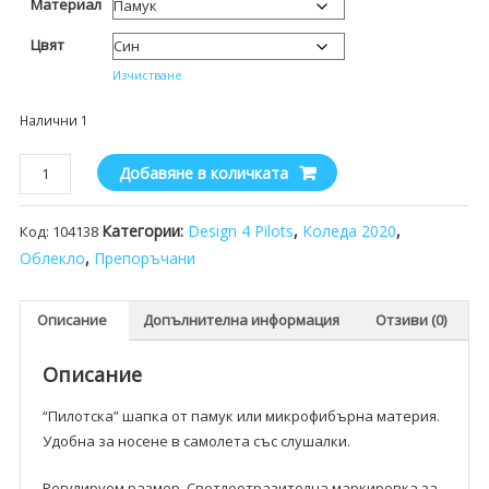
Материал
Цвят
Изчистване
Налични 1
количество
Добавяне в количката
за
Шапка
Категории:
Design 4 Pilots
,
Коледа 2020
,
Код:
104138
с
Облекло
,
Препоръчани
козирка
Pilot
Описание
Допълнителна информация
Отзиви (0)
Описание
“Пилотска” шапка от памук или микрофибърна материя.
Удобна за носене в самолета със слушалки.
Регулируем размер. Светлоотразителна маркировка за