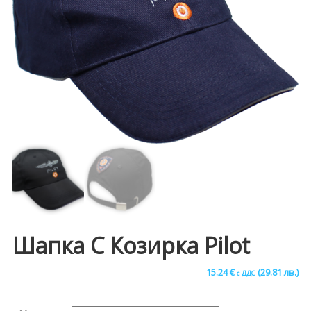
Шапка С Козирка Pilot
15.24
€
(29.81 лв.)
с ДДС