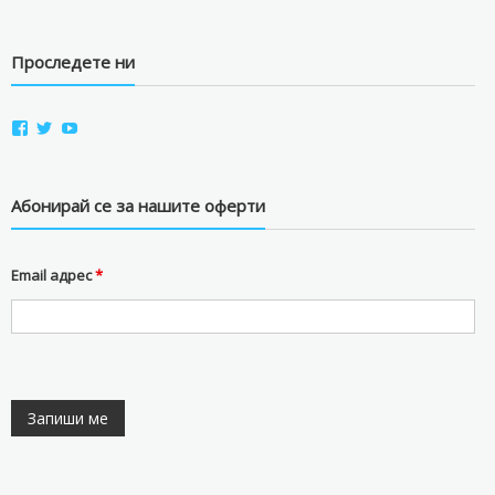
Проследете ни
View
View
View
aviostorebg’s
aviostorebg’s
aviostorebg’s
profile
profile
profile
on
on
on
Facebook
Twitter
YouTube
Абонирай се за нашите оферти
Email адрес
*