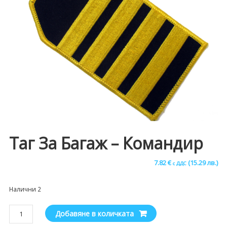
Таг За Багаж – Командир
7.82
€
(15.29 лв.)
с ДДС
Налични 2
количество
Добавяне в количката
за