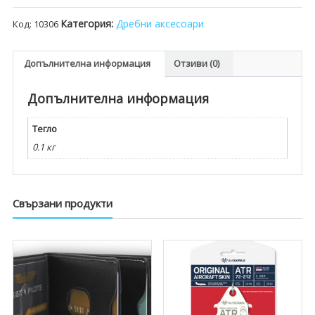
Таг
Категория:
Дребни аксесоари
Код:
10306
за
багаж
-
Допълнителна информация
Отзиви (0)
командир
Допълнителна информация
Тегло
0.1 кг
Свързани продукти