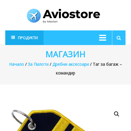
Skip
to
content
AvioStore
Авиационен
ПРОДУКТИ
магазин
МАГАЗИН
Начало
/
За Пилоти
/
Дребни аксесоари
/ Таг за багаж –
командир