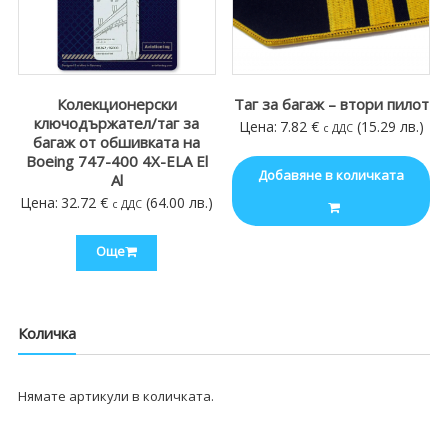
Колекционерски
Таг за багаж – втори пилот
ключодържател/таг за
Цена:
7.82
€
(15.29 лв.)
с ДДС
багаж от обшивката на
Boeing 747-400 4X-ELA El
Добавяне в количката
Al
Цена:
32.72
€
(64.00 лв.)
с ДДС
Още
Количка
Нямате артикули в количката.