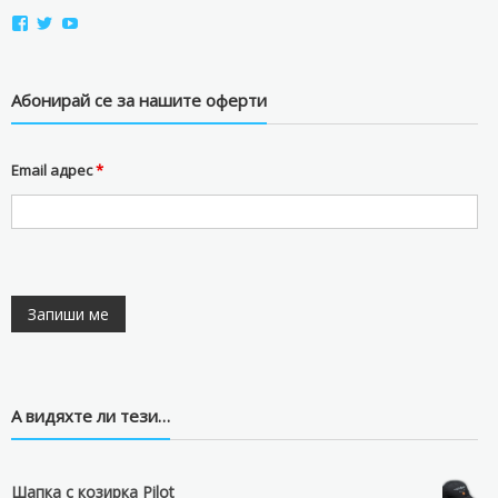
View
View
View
aviostorebg’s
aviostorebg’s
aviostorebg’s
profile
profile
profile
on
on
on
Facebook
Twitter
YouTube
Абонирай се за нашите оферти
Email адрес
*
А видяхте ли тези…
Шапка с козирка Pilot