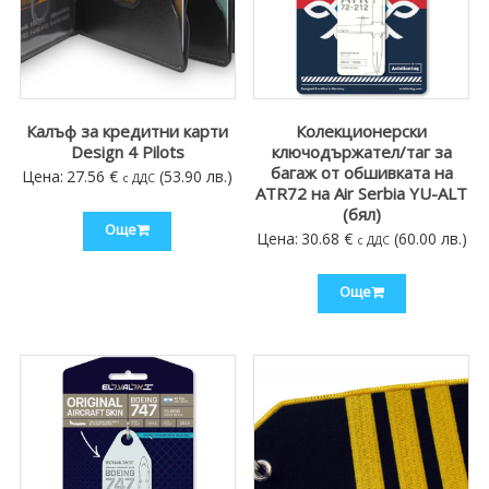
Калъф за кредитни карти
Колекционерски
Design 4 Pilots
ключодържател/таг за
багаж от обшивката на
Цена:
27.56
€
(53.90 лв.)
с ДДС
ATR72 на Air Serbia YU-ALT
(бял)
Още
Цена:
30.68
€
(60.00 лв.)
с ДДС
Още