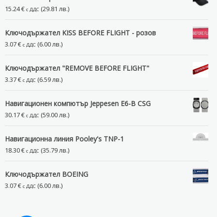
15.24
€
(29.81 лв.)
с ДДС
Ключодържател KISS BEFORE FLIGHT - розов
3.07
€
(6.00 лв.)
с ДДС
Ключодържател "REMOVE BEFORE FLIGHT"
3.37
€
(6.59 лв.)
с ДДС
Навигационен компютър Jeppesen E6-B CSG
30.17
€
(59.00 лв.)
с ДДС
Навигационна линия Pooley's TNP-1
18.30
€
(35.79 лв.)
с ДДС
Ключодържател BOEING
3.07
€
(6.00 лв.)
с ДДС