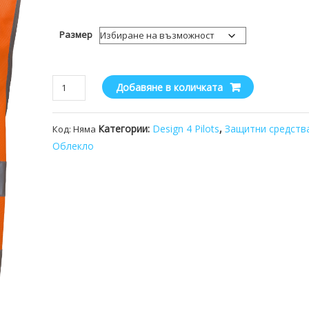
Размер
количество
Добавяне в количката
за
Светлоотразителна
Категории:
Design 4 Pilots
,
Защитни средств
Код:
Няма
жилетка
Pilot
Облекло
Air
Crew