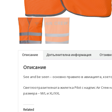
Описание
Допълнителна информация
Отзиви 
Описание
See and be seen – основно правило в авиацията, коет
Светлоотразителната жилетка Pilot с надпис Air Crew 
размера – M/L и XL/XXL
Related