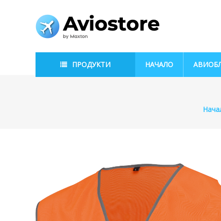
Skip
to
AvioStore
content
Авиационен
магазин
ПРОДУКТИ
НАЧАЛО
АВИОБ
Нача