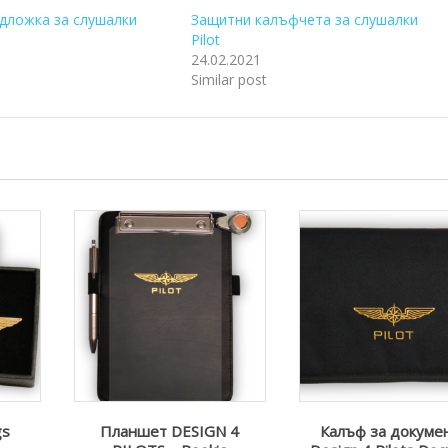
дложка за слушалки
Защитни калъфчета за слушалки
Pilot
24.02.2021
Similar post
gs
Планшет DESIGN 4
Калъф за докуме