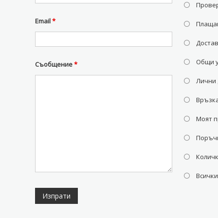
Провер
Email
*
Плаща
Доста
Общи 
Съобщение
*
Лични
Връзка
Моят 
Поръч
Колич
Всички