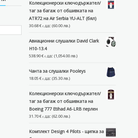
Колекционерски ключодържател/
таг за багаж от обшивката на
ATR72 на Air Serbia YU-ALT (бял)
30.68
€
(60.00 лв.)
с ДДС
Авиационни слушалки David Clark
H10-13.4
538.90
€
(1,054.00 лв.)
с ДДС
Чанта за слушалки Pooleys
18.05
€
(35.30 лв.)
с ДДС
Колекционерски ключодържател/
таг за багаж от обшивката на
Boeing 777 Etihad A6-LRB перлен
31.70
€
(62.00 лв.)
с ДДС
Комплект Design 4 Pilots - щипка за