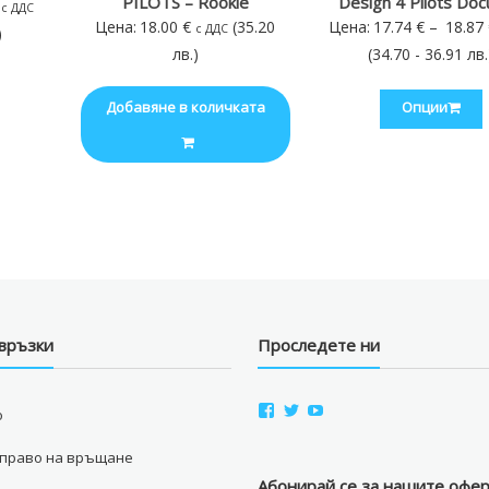
PILOTS – Rookie
Design 4 Pilots Do
Price
с ДДС
Цена:
18.00
€
(35.20
Цена:
17.74
€
–
18.87
с ДДС
range:
)
лв.)
(34.70 - 36.91 лв.
6.70 €
through
Добавяне в количката
Опции
9.82 €
връзки
Проследете ни
View
View
View
о
aviostorebg’s
aviostorebg’s
aviostorebg’s
profile
profile
profile
 право на връщане
on
on
on
Facebook
Twitter
YouTube
Абонирай се за нашите офе