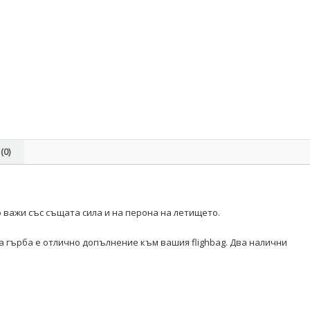
(0)
о важи със същата сила и на перона на летището.
на гърба е отлично допълнение към вашия flighbag. Два налични