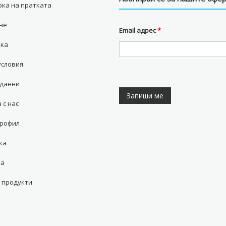
ка на пратката
не
Email адрес
*
вка
условия
 данни
 с нас
профил
ка
ка
 продукти