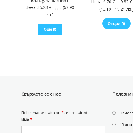
Калъф за паспорт
Цена:
6.70
€
–
9.82
€
Цена:
35.23
€
(68.90
с ДДС
(13.10 - 19.21 лв.
лв.)
Опции
Още
Свържете се с нас
Полезни 
Fields marked with an
*
are required
Начал
Име
*
15 дни