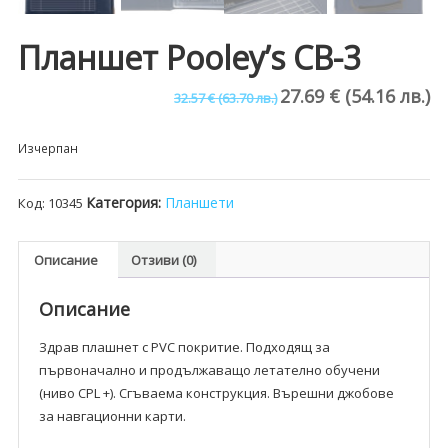
Планшет Pooley’s CB-3
27.69
€
(54.16 лв.)
Original
Те
32.57
€
(63.70 лв.)
price
це
Изчерпан
was:
е:
Категория:
Планшети
Код:
10345
32.57 €
27.
(63.70
(54
Описание
Отзиви (0)
лв.).
лв.
Описание
Здрав плашнет с PVC покритие. Подходящ за
първоначално и продължаващо летателно обучени
(ниво CPL +). Сгъваема конструкция. Върешни джобове
за навгационни карти.