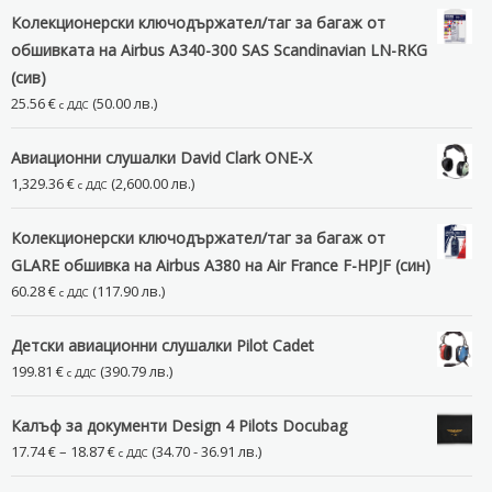
Колекционерски ключодържател/таг за багаж от
обшивката на Airbus A340-300 SAS Scandinavian LN-RKG
(сив)
25.56
€
(50.00 лв.)
с ДДС
Авиационни слушалки David Clark ONE-X
1,329.36
€
(2,600.00 лв.)
с ДДС
Колекционерски ключодържател/таг за багаж от
GLARE обшивка на Airbus A380 на Air France F-HPJF (син)
60.28
€
(117.90 лв.)
с ДДС
Детски авиационни слушалки Pilot Cadet
199.81
€
(390.79 лв.)
с ДДС
Калъф за документи Design 4 Pilots Docubag
Price
17.74
€
–
18.87
€
(34.70 - 36.91 лв.)
с ДДС
range: