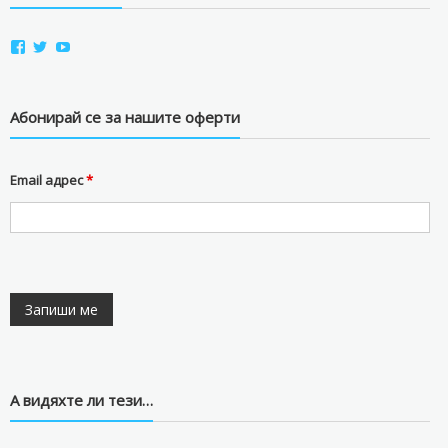
View
View
View
aviostorebg’s
aviostorebg’s
aviostorebg’s
profile
profile
profile
on
on
on
Facebook
Twitter
YouTube
Абонирай се за нашите оферти
Email адрес
*
А видяхте ли тези…