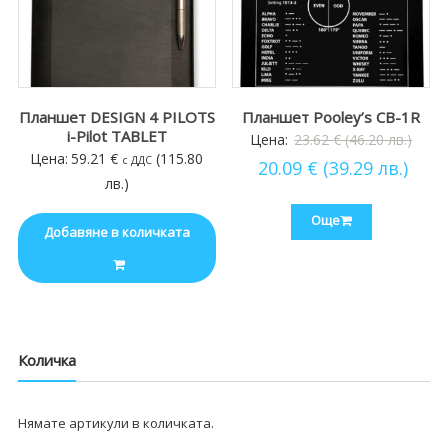
Планшет DESIGN 4 PILOTS
Планшет Pooley’s CB-1R
i-Pilot TABLET
Origin
Цена:
23.62
€
(46.20 лв.)
Цена:
59.21
€
(115.80
с ДДС
Теку
price
20.09
€
(39.29 лв.)
лв.)
цена
was:
е:
23.62
Още
Добавяне в количката
20.09 
(46.2
(39.29
лв.).
лв.).
Количка
Нямате артикули в количката.