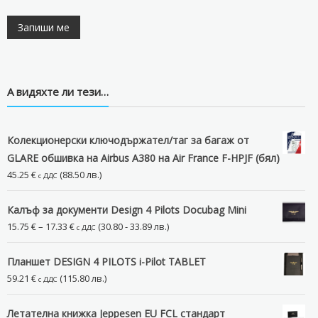
А видяхте ли тези…
Колекционерски ключодържател/таг за багаж от
GLARE обшивка на Airbus A380 на Air France F-HPJF (бял)
45.25
€
(88.50 лв.)
с ДДС
Калъф за документи Design 4 Pilots Docubag Mini
Price
15.75
€
–
17.33
€
(30.80 - 33.89 лв.)
с ДДС
range:
15.75 €
Планшет DESIGN 4 PILOTS i-Pilot TABLET
through
59.21
€
(115.80 лв.)
с ДДС
17.33 €
Летателна книжка Jeppesen EU FCL стандарт