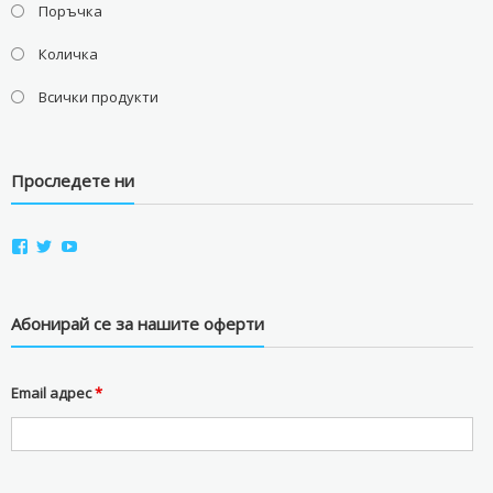
Поръчка
Количка
Всички продукти
Проследете ни
View
View
View
aviostorebg’s
aviostorebg’s
aviostorebg’s
profile
profile
profile
on
on
on
Facebook
Twitter
YouTube
Абонирай се за нашите оферти
Email адрес
*