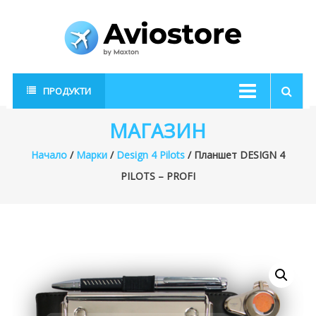
Skip
to
content
AvioStore
Авиационен
ПРОДУКТИ
магазин
МАГАЗИН
Начало
/
Марки
/
Design 4 Pilots
/ Планшет DESIGN 4
PILOTS – PROFI