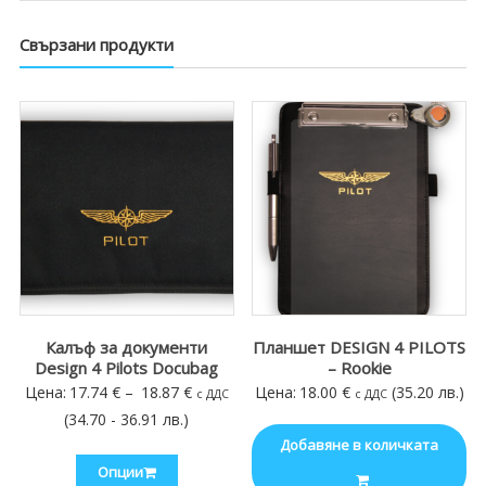
Свързани продукти
Калъф за документи
Планшет DESIGN 4 PILOTS
Design 4 Pilots Docubag
– Rookie
Price
Цена:
17.74
€
–
18.87
€
Цена:
18.00
€
(35.20 лв.)
с ДДС
с ДДС
range:
(34.70 - 36.91 лв.)
17.74 €
Добавяне в количката
Опции
through