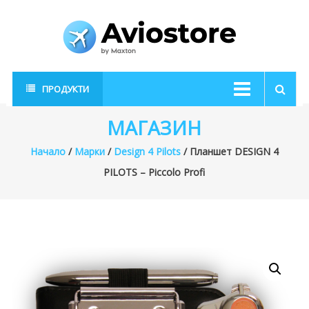
Skip
to
content
AvioStore
Авиационен
ПРОДУКТИ
магазин
МАГАЗИН
Начало
/
Марки
/
Design 4 Pilots
/ Планшет DESIGN 4
PILOTS – Piccolo Profi