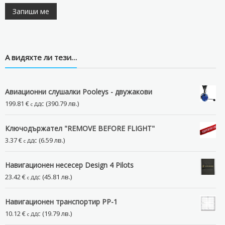
А видяхте ли тези…
Авиационни слушалки Pooleys - двужакови
199.81
€
(390.79 лв.)
с ДДС
Ключодържател "REMOVE BEFORE FLIGHT"
3.37
€
(6.59 лв.)
с ДДС
Навигационен несесер Design 4 Pilots
23.42
€
(45.81 лв.)
с ДДС
Навигационен транспортир PP-1
10.12
€
(19.79 лв.)
с ДДС