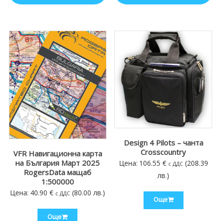
Design 4 Pilots – чанта
Crosscountry
VFR Навигационна карта
на България Март 2025
Цена:
106.55
€
(208.39
с ДДС
RogersData мащаб
лв.)
1:500000
Цена:
40.90
€
(80.00 лв.)
с ДДС
Още
Още