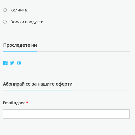
Количка
Всички продукти
Проследете ни
View
View
View
aviostorebg’s
aviostorebg’s
aviostorebg’s
profile
profile
profile
on
on
on
Facebook
Twitter
YouTube
Абонирай се за нашите оферти
Email адрес
*