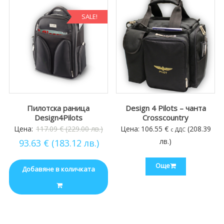
SALE!
Пилотска раница
Design 4 Pilots – чанта
Design4Pilots
Crosscountry
Original
Цена:
117.09
€
(229.00 лв.)
Цена:
106.55
€
(208.39
с ДДС
Текущата
price
лв.)
93.63
€
(183.12 лв.)
цена
was:
е:
117.09 €
Още
Добавяне в количката
93.63 €
(229.00
(183.12
лв.).
лв.).