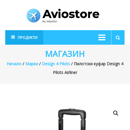
Skip
to
content
AvioStore
Авиационен
ПРОДУКТИ
магазин
МАГАЗИН
Начало
/
Марки
/
Design 4 Pilots
/ Пилотски куфар Design 4
Pilots Airliner