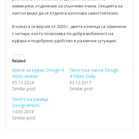
химикалки, отделение за слънчеви очила. Секцията за
лаптол може да се отделя и използва самостоятелно.
В новата си версия от 2020 г., двете колелца са заменени
с четири, което позволява по-добра мобилност на
куфара и подобрено удобство в различни сутуации.
Related
Краче за куфар Design 4
Пилотска чанта Design
Pilots Airliner
4 Pilots Daily
05.12.2024
03.12.2017
Similar post
Similar post
Пилотска раница
Design4Pilots
14.05.2018
Similar post