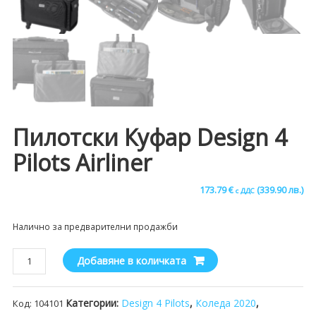
Пилотски Куфар Design 4
Pilots Airliner
173.79
€
(339.90 лв.)
с ДДС
Налично за предварителни продажби
количество
Добавяне в количката
за
Пилотски
Категории:
Design 4 Pilots
,
Коледа 2020
,
Код:
104101
куфар