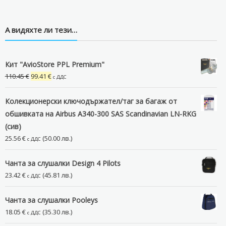
А видяхте ли тези…
Кит "AvioStore PPL Premium"
Original
Текущата
110.45
€
99.41
€
с ДДС
price
цена
was:
е:
Колекционерски ключодържател/таг за багаж от
110.45 €.
99.41 €.
обшивката на Airbus A340-300 SAS Scandinavian LN-RKG
(сив)
25.56
€
(50.00 лв.)
с ДДС
Чанта за слушалки Design 4 Pilots
23.42
€
(45.81 лв.)
с ДДС
Чанта за слушалки Pooleys
18.05
€
(35.30 лв.)
с ДДС