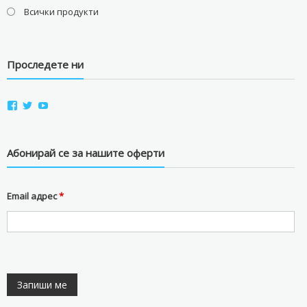
Всички продукти
Проследете ни
View
View
View
aviostorebg’s
aviostorebg’s
aviostorebg’s
profile
profile
profile
on
on
on
Facebook
Twitter
YouTube
Абонирай се за нашите оферти
Email адрес
*