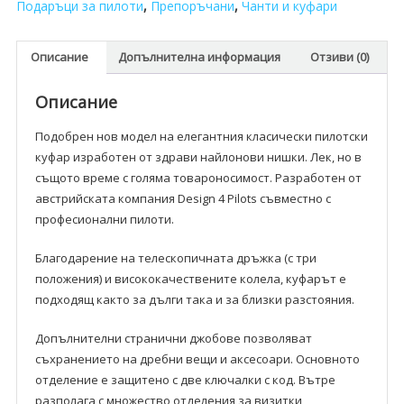
Design
Подаръци за пилоти
,
Препоръчани
,
Чанти и куфари
4
Pilots
Описание
Допълнителна информация
Отзиви (0)
Airliner
Описание
Подобрен нов модел на елегантния класически пилотски
куфар изработен от здрави найлонови нишки. Лек, но в
същото време с голяма товароносимост. Разработен от
австрийската компания Design 4 Pilots съвместно с
професионални пилоти.
Благодарение на телескопичната дръжка (с три
положения) и висококачествените колела, куфарът е
подходящ както за дълги така и за близки разстояния.
Допълнителни странични джобове позволяват
съхранението на дребни вещи и аксесоари. Основното
отделение е защитено с две ключалки с код. Вътре
разполага с множество отделения за визитки,