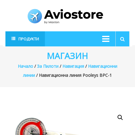
Skip
to
content
AvioStore
Авиационен
ПРОДУКТИ
магазин
МАГАЗИН
Начало
/
За Пилоти
/
Навигация
/
Навигационни
линии
/ Навигационна линия Pooleys BPC-1