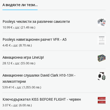
А видяхте ли тези…
Pooleys чеклисти за различни самолети
10.99
€
(21.49 лв.)
с ДДС
Pooleys навигационен разчет VFR - А5
4.45
€
(8.70 лв.)
с ДДС
Авиационна игра LineUp!
28.12
€
(55.00 лв.)
с ДДС
Авиационни слушалки David Clark H10-13H -
хеликоптерни
539.41
€
(1,055.00 лв.)
с ДДС
Ключодържател KISS BEFORE FLIGHT - червен
3.07
€
(6.00 лв.)
с ДДС