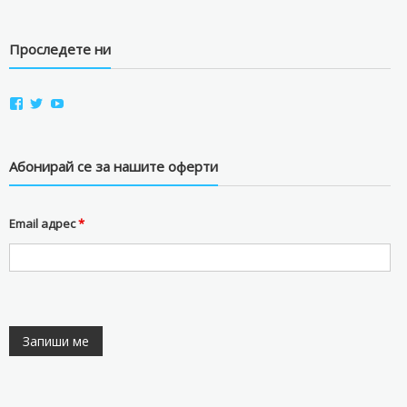
Проследете ни
View
View
View
aviostorebg’s
aviostorebg’s
aviostorebg’s
profile
profile
profile
on
on
on
Facebook
Twitter
YouTube
Абонирай се за нашите оферти
Email адрес
*