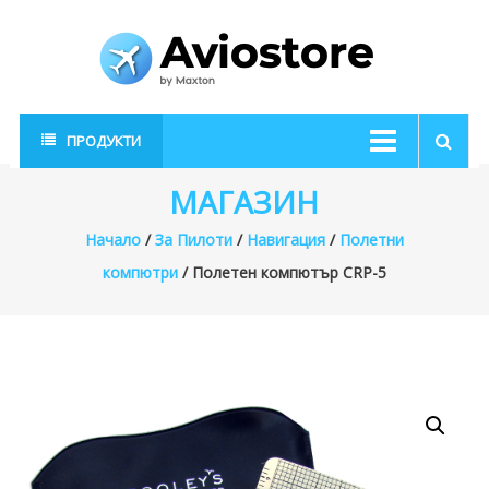
Skip
to
content
AvioStore
Авиационен
ПРОДУКТИ
магазин
МАГАЗИН
Начало
/
За Пилоти
/
Навигация
/
Полетни
компютри
/ Полетен компютър CRP-5