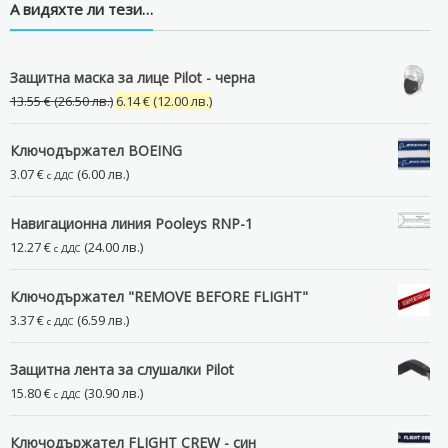
А видяхте ли тези…
Защитна маска за лице Pilot - черна
Original
Текущата
13.55
€
(26.50 лв.)
6.14
€
(12.00 лв.)
price
цена
was:
е:
Ключодържател BOEING
13.55 €
6.14 €
3.07
€
(6.00 лв.)
с ДДС
(26.50
(12.00
лв.).
лв.).
Навигационна линия Pooleys RNP-1
12.27
€
(24.00 лв.)
с ДДС
Ключодържател "REMOVE BEFORE FLIGHT"
3.37
€
(6.59 лв.)
с ДДС
Защитна лента за слушалки Pilot
15.80
€
(30.90 лв.)
с ДДС
Ключодържател FLIGHT CREW - син