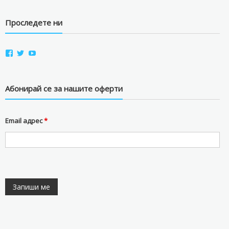
Проследете ни
View
View
View
aviostorebg’s
aviostorebg’s
aviostorebg’s
profile
profile
profile
on
on
on
Facebook
Twitter
YouTube
Абонирай се за нашите оферти
Email адрес
*