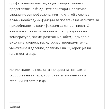
професионални пилоти, за да осигури отлично
представяне на бъдещите авиатори. Проектиран
специално за професионалния пилот, той включва
всички необходими функции за полагане на изпитите за
придобиване на квалификация за линеен пилот. С
възможност за изчисляване и преобразуване на
температура, време, разстояние, обем, надморска
височина, скорост, тегло, гориво, продължително,
умножение и деление, правило 1 на 60, корекция на
плътността и др.
Изчисляване на посоката и скоростта на полета,
скоростта на вятъра, компонентите на челния и
страничния вятър и др.
Related