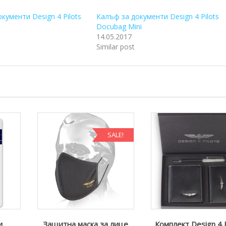
кументи Design 4 Pilots
Калъф за документи Design 4 Pilots
Docubag Mini
14.05.2017
Similar post
SALE!
и
Защитна маска за лице
Комплект Design 4 P