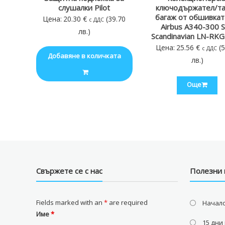
слушалки Pilot
ключодържател/та
багаж от обшивкат
Цена:
20.30
€
(39.70
с ДДС
Airbus A340-300 
лв.)
Scandinavian LN-RKG 
Цена:
25.56
€
(
с ДДС
Добавяне в количката
лв.)
Още
Свържете се с нас
Полезни 
Fields marked with an
*
are required
Начал
Име
*
15 дни