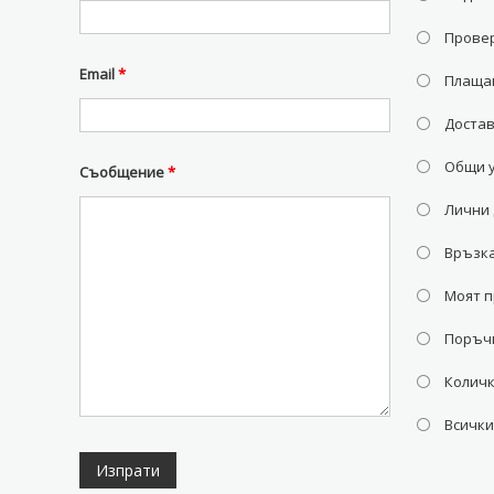
Провер
Email
*
Плаща
Доста
Общи 
Съобщение
*
Лични
Връзка
Моят 
Поръч
Колич
Всички