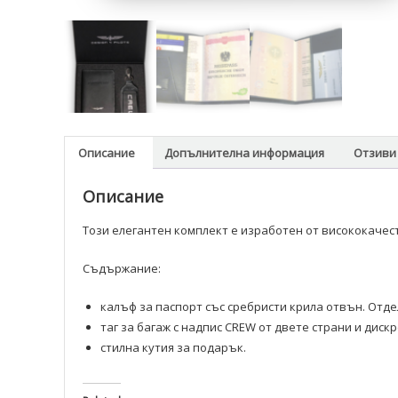
Описание
Допълнителна информация
Отзиви 
Описание
Този елегантен комплект е изработен от висококачес
Съдържание:
калъф за паспорт със сребристи крила отвън. Отде
таг за багаж с надпис CREW от двете страни и дискр
стилна кутия за подарък.