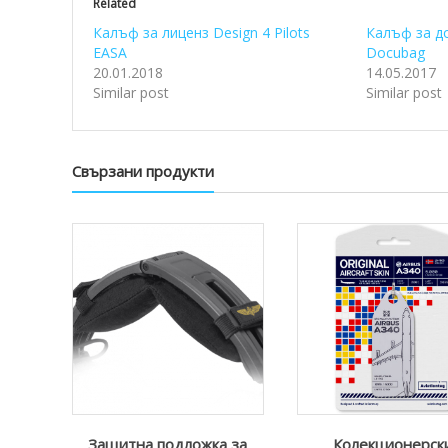
Related
Калъф за лиценз Design 4 Pilots
Калъф за до
EASA
Docubag
20.01.2018
14.05.2017
Similar post
Similar post
Свързани продукти
Защитна подложка за
Колекционерск