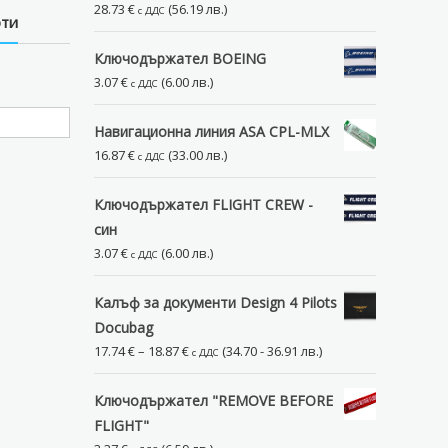
28.73
€
(56.19 лв.)
с ДДС
рти
Ключодържател BOEING
3.07
€
(6.00 лв.)
с ДДС
Навигационна линия ASA CPL-MLX
16.87
€
(33.00 лв.)
с ДДС
Ключодържател FLIGHT CREW -
син
3.07
€
(6.00 лв.)
с ДДС
Калъф за документи Design 4 Pilots
Docubag
Price
17.74
€
–
18.87
€
(34.70 - 36.91 лв.)
с ДДС
range:
17.74 €
Ключодържател "REMOVE BEFORE
through
FLIGHT"
18.87 €