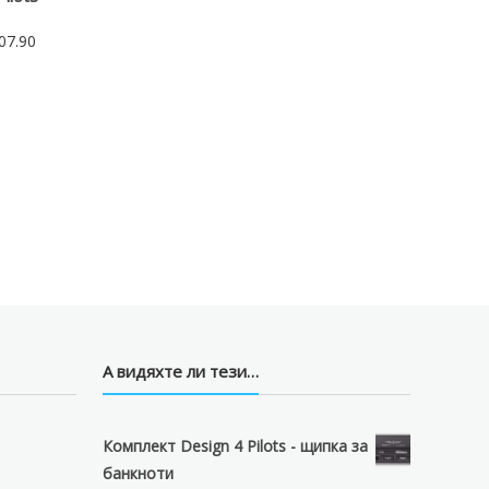
07.90
А видяхте ли тези…
Комплект Design 4 Pilots - щипка за
банкноти