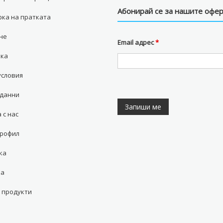
Facebook
Twitter
YouTube
Абонирай се за нашите офе
ка на пратката
не
Email адрес
*
вка
условия
 данни
 с нас
профил
ка
ка
 продукти