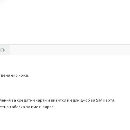
(0)
твена еко кожа.
ления за кредитни карти и визитки и един джоб за SIM карта.
етна табелка за име и адрес.