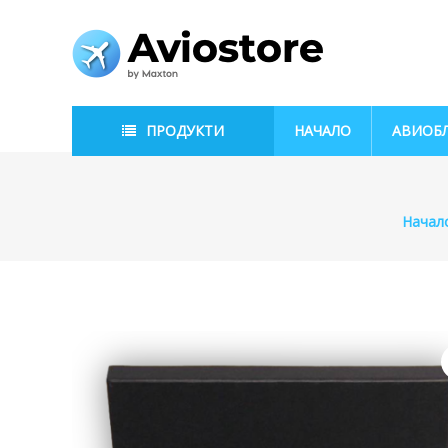
Skip
to
AvioStore
content
Авиационен
магазин
ПРОДУКТИ
НАЧАЛО
АВИОБ
Начал