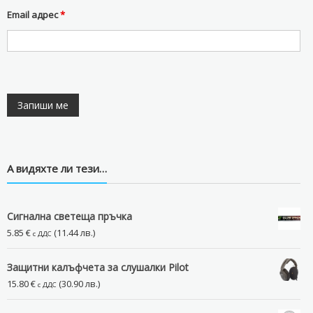
Email адрес
*
А видяхте ли тези…
Сигналнa светещa пръчкa
5.85
€
(11.44 лв.)
с ДДС
Защитни калъфчета за слушалки Pilot
15.80
€
(30.90 лв.)
с ДДС