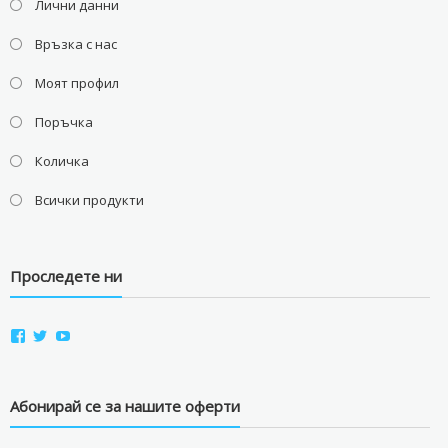
Лични данни
Връзка с нас
Моят профил
Поръчка
Количка
Всички продукти
Проследете ни
View
View
View
aviostorebg’s
aviostorebg’s
aviostorebg’s
profile
profile
profile
on
on
on
Facebook
Twitter
YouTube
Абонирай се за нашите оферти