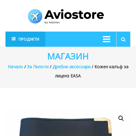
Skip
to
content
AvioStore
Авиационен
ПРОДУКТИ
магазин
МАГАЗИН
Начало
/
За Пилоти
/
Дребни аксесоари
/ Кожен калъф за
лиценз EASA