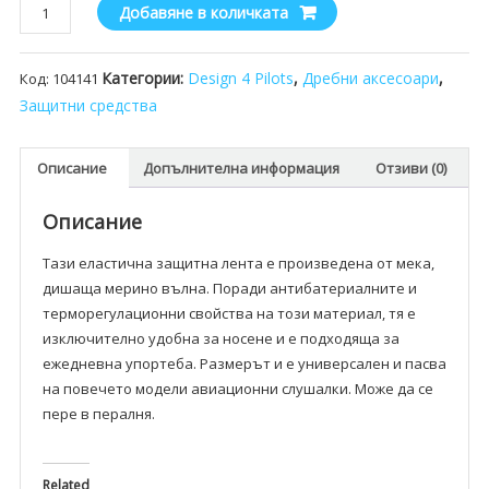
количество
Добавяне в количката
за
Защитна
Категории:
Design 4 Pilots
,
Дребни аксесоари
,
Код:
104141
лента
за
Защитни средства
слушалки
Pilot
Описание
Допълнителна информация
Отзиви (0)
Описание
Тази еластична защитна лента е произведена от мека,
дишаща мерино вълна. Поради антибатериалните и
терморегулационни свойства на този материал, тя е
изключително удобна за носене и е подходяща за
ежедневна упортеба. Размерът и е универсален и пасва
на повечето модели авиационни слушалки. Може да се
пере в пералня.
Related