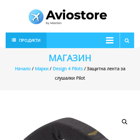
Skip
to
content
AvioStore
Авиационен
ПРОДУКТИ
магазин
МАГАЗИН
Начало
/
Марки
/
Design 4 Pilots
/ Защитна лента за
слушалки Pilot