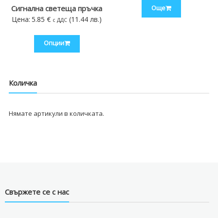
Сигналнa светещa пръчкa
Още
Цена:
5.85
€
(11.44 лв.)
с ДДС
Опции
Количка
Нямате артикули в количката.
Свържете се с нас