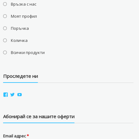
Връзка с нас
Моят профил
Поръчка
Количка
Всички продукти
Проследете ни
View
View
View
aviostorebg’s
aviostorebg’s
aviostorebg’s
profile
profile
profile
on
on
on
Facebook
Twitter
YouTube
Абонирай се за нашите оферти
Email адрес
*