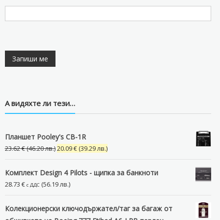
А видяхте ли тези…
Планшет Pooley's CB-1R
Original
Текущата
23.62
€
(46.20 лв.)
20.09
€
(39.29 лв.)
price
цена
was:
е:
Комплект Design 4 Pilots - щипка за банкноти
23.62 €
20.09 €
28.73
€
(56.19 лв.)
с ДДС
(46.20
(39.29
лв.).
лв.).
Колекционерски ключодържател/таг за багаж от