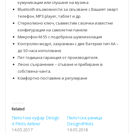
кумуникации или слушане на музика
Bluetooth възможности за свъзване с Вашият смарт
телефон, MP3 player, таблет и др.
Стерео/моно ключ, съвместим с всички известни
конфигурации на самолетни панели
Микрофон M-55 с подобрена шумоизолация
Контролен модул, захранван с две батерии тип АА –
до 50 часа използване
Пет годишна гаранция от производителя.
Лесно съхранение – сгъване и прибиране в
собствена чанта.
Комфортно поставяне и регулиране
Related
Пилотски куфар Design
Пилотска раница
4 Pilots Airliner
Design4Pilots
14.05.2017
14.05.2018