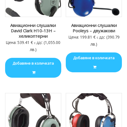
Авиационни слушалки
Авиационни слушалки
David Clark H10-13H –
Pooleys – двужакови
хеликоптерни
Цена:
199.81
€
(390.79
с ДДС
Цена:
539.41
€
(1,055.00
с ДДС
лв.)
лв.)
Добавяне в количката
Добавяне в количката