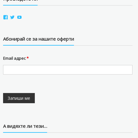
View
View
View
aviostorebg’s
aviostorebg’s
aviostorebg’s
profile
profile
profile
on
on
on
Facebook
Twitter
YouTube
Абонирай се за нашите оферти
Email адрес
*
А видяхте ли тези…