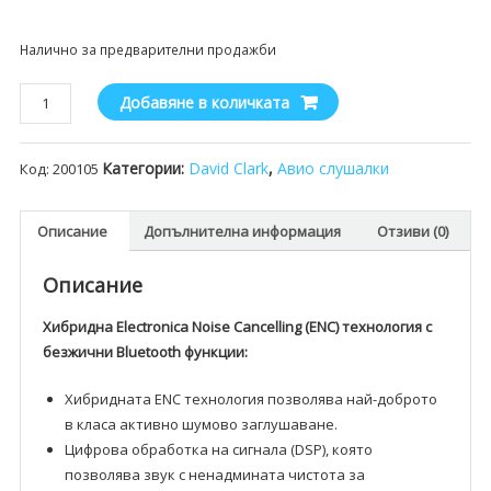
Налично за предварителни продажби
количество
Добавяне в количката
за
Авиационни
Категории:
David Clark
,
Авио слушалки
Код:
200105
слушалки
David
Clark
Описание
Допълнителна информация
Отзиви (0)
ONE-
X
Описание
Хибридна Electronica Noise Cancelling (ENC) технология с
безжични Bluetooth функции:
Хибридната ENC технология позволява най-доброто
в класа активно шумово заглушаване.
Цифрова обработка на сигнала (DSP), която
позволява звук с ненадмината чистота за