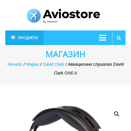
Skip
to
content
AvioStore
Авиационен
ПРОДУКТИ
магазин
МАГАЗИН
Начало
/
Марки
/
David Clark
/ Авиационни слушалки David
Clark ONE-X