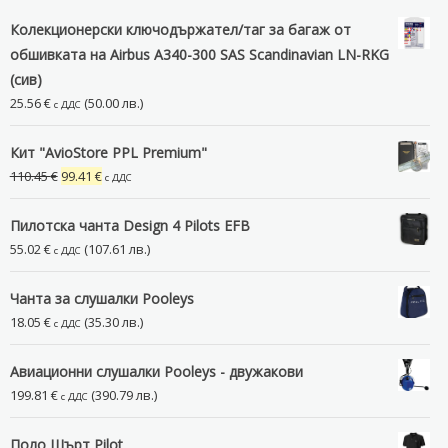
Колекционерски ключодържател/таг за багаж от
обшивката на Airbus A340-300 SAS Scandinavian LN-RKG
(сив)
25.56
€
(50.00 лв.)
с ДДС
Кит "AvioStore PPL Premium"
Original
Текущата
110.45
€
99.41
€
с ДДС
price
цена
was:
е:
Пилотска чанта Design 4 Pilots EFB
110.45 €.
99.41 €.
55.02
€
(107.61 лв.)
с ДДС
Чанта за слушалки Pooleys
18.05
€
(35.30 лв.)
с ДДС
Авиационни слушалки Pooleys - двужакови
199.81
€
(390.79 лв.)
с ДДС
Поло Шърт Pilot