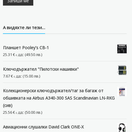
А видяхте ли тези…
Планшет Pooley's CB-1
25.31
€
(49.50 лв.)
с ДДС
Ключодържател "Пилотски нашивки"
7.67
€
(15.00 лв.)
с ДДС
Колекционерски ключодържател/таг за багаж от
обшивката на Airbus A340-300 SAS Scandinavian LN-RKG
(сив)
25.56
€
(50.00 лв.)
с ДДС
Авиационни слушалки David Clark ONE-X