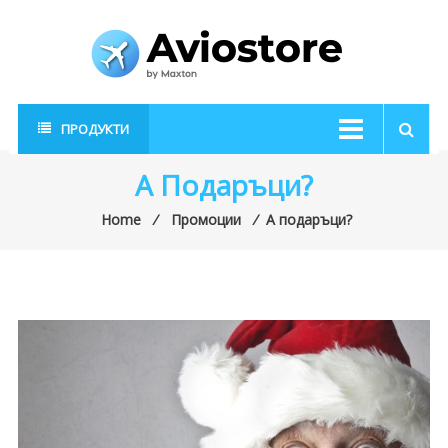
Skip
to
content
AvioStore
Авиационен
ПРОДУКТИ
магазин
А Подаръци?
Home
⁄
Промоции
⁄
А подаръци?