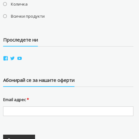
Количка
Всички продукти
Проследете ни
View
View
View
aviostorebg’s
aviostorebg’s
aviostorebg’s
profile
profile
profile
on
on
on
Facebook
Twitter
YouTube
Абонирай се за нашите оферти
Email адрес
*