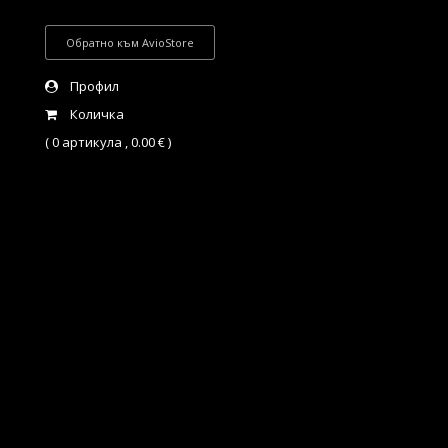
Skip
to
Обратно към AvioStore
content
Профил
Количка
0 артикула ,
0.00
€