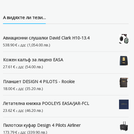
А видяхте ли тези…
Авиационни слушалки David Clark H10-13.4
538.90
€
(1,054.00 лв.)
с ДДС
Кожен калъф за лиценз EASA
27.61
€
(54.00 лв.)
с ДДС
Планшет DESIGN 4 PILOTS - Rookie
18.00
€
(35.20 лв.)
с ДДС
Летателна книжка POOLEYS EASA/JAR-FCL
23.62
€
(46.20 лв.)
с ДДС
Пилотски куфар Design 4 Pilots Airliner
173.79
€
(339.90 лв.)
с ДДС