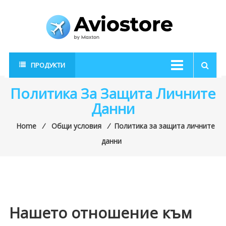
Skip
to
content
AvioStore
Авиационен
ПРОДУКТИ
магазин
Политика За Защита Личните
Данни
Home
⁄
Общи условия
⁄
Политика за защита личните
данни
Нашето отношение към