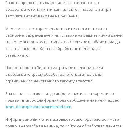
Вашето право на възражение и ограничаване на
обработването на лични данни, както и правата Ви при
автоматизирано взимане на решения.
Можете по всяко време да оттеглите съгласието си за
събиране, съхраняване и използване на Вашите лични данни
спрямо Макстон Комършъл ООД. Оттеглянето обаче няма да
засегне законосъобразно обработените данни до
оттеглянето.
Част от правата Ви, като изтриване на данните или
възразяване срещу обработването, могат да бъдат
ограничени от действащото законодателство.
Заявленията за достъп до информация или за корекция се
подават в свободна форма чрез съобщение на имейл адрес
lichni_danni@maxtoncommercial.com
.
Информираме Ви, че по настоящото законодателство имате
право и на жалба за начина, по който се обработват данните