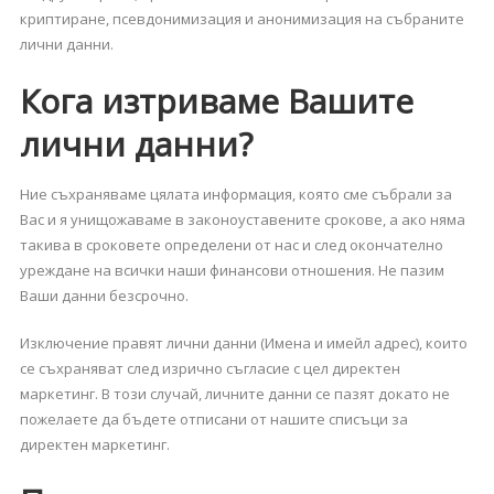
криптиране, псевдонимизация и анонимизация на събраните
лични данни.
Кога изтриваме Вашите
лични данни?
Ние съхраняваме цялата информация, която сме събрали за
Вас и я унищожаваме в законоуставените срокове, а ако няма
такива в сроковете определени от нас и след окончателно
уреждане на всички наши финансови отношения. Не пазим
Ваши данни безсрочно.
Изключение правят лични данни (Имена и имейл адрес), които
се съхраняват след изрично съгласие с цел директен
маркетинг. В този случай, личните данни се пазят докато не
пожелаете да бъдете отписани от нашите списъци за
директен маркетинг.