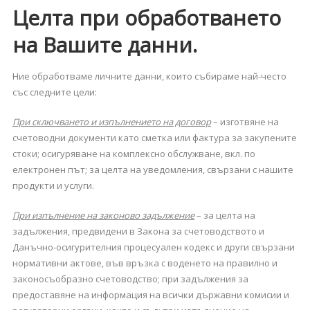
Целта при обработването
на Вашите данни.
Ние обработваме личните данни, които събираме най-често
със следните цели:
При сключването и изпълнението на договор
– изготвяне на
счетоводни документи като сметка или фактура за закупените
стоки; осигуряване на комплексно обслужване, вкл. по
електронен път; за целта на уведомления, свързани с нашите
продукти и услуги.
При изпълнение на законово задължение
– за целта на
задължения, предвидени в Закона за счетоводството и
Данъчно-осигурителния процесуален кодекс и други свързани
нормативни актове, във връзка с воденето на правилно и
законосъобразно счетоводство; при задължения за
предоставяне на информация на всички държавни комисии и