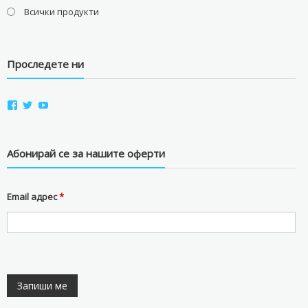
Всички продукти
Проследете ни
View
View
View
aviostorebg’s
aviostorebg’s
aviostorebg’s
profile
profile
profile
on
on
on
Facebook
Twitter
YouTube
Абонирай се за нашите оферти
Email адрес
*