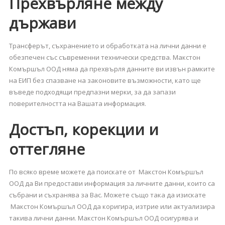
Прехвърляне между
държави
Трансферът, съхранението и обработката на лични данни е
обезпечен със съвременни технически средства. Макстон
Комършъл ООД няма да прехвърля данните ви извън рамките
на ЕИП без спазване на законовите възможности, като ще
въведе подходящи предпазни мерки, за да запази
поверителността на Вашата информация.
Достъп, корекции и
оттегляне
По всяко време можете да поискате от Макстон Комършъл
ООД да Ви предостави информация за личните данни, които са
събрани и съхранява за Вас. Можете също така да изискате
Макстон Комършъл ООД да коригира, изтрие или актуализира
такива лични данни. Макстон Комършъл ООД осигурява и