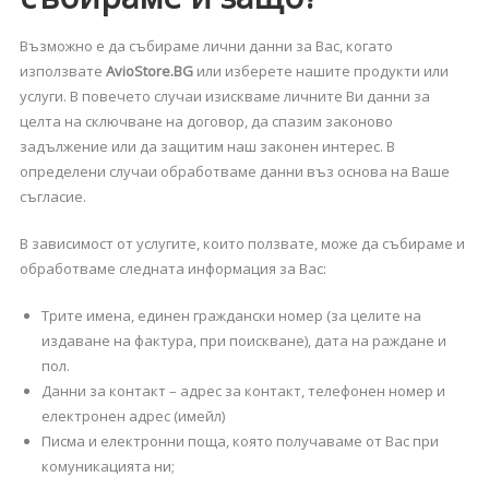
Възможно е да събираме лични данни за Вас, когато
използвате
AvioStore.BG
или изберете нашите продукти или
услуги. В повечето случаи изискваме личните Ви данни за
целта на сключване на договор, да спазим законово
задължение или да защитим наш законен интерес. В
определени случаи обработваме данни въз основа на Ваше
съгласие.
В зависимост от услугите, които ползвате, може да събираме и
обработваме следната информация за Вас:
Трите имена, единен граждански номер (за целите на
издаване на фактура, при поискване), дата на раждане и
пол.
Данни за контакт – адрес за контакт, телефонен номер и
електронен адрес (имейл)
Писма и електронни поща, която получаваме от Вас при
комуникацията ни;