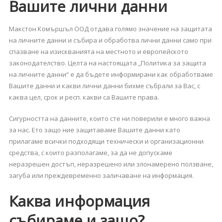
Вашите лични данни
Макстон Комършъл ООД отдава голямо значение на защитата
на личните данни и събира и обработва лични данни само при
спазване на изискванията на местното и европейското
законодателство. Целта на настоящата „Политика за защита
на личните данни“ е да бъдете информирани как обработваме
Вашите данни и какви лични данни бихме събрали за Вас, с
каква цел, срок и респ. какви са Вашите права.
Сигурността на данните, които сте ни поверили е много важна
за нас. Ето защо ние защитаваме Вашите данни като
прилагаме всички подходящи технически и организационни
средства, с които разполагаме, за да не допускаме
неразрешен достъп, неразрешено или злонамерено ползване,
загуба или преждевременно заличаване на информация.
Каква информация
събираме и защо?