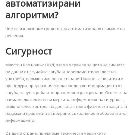
автоматизирани
алгоритми?
Ние не използваме средства за автоматизирано взимане на
решения.
Сигурност
Макстон Комършъл ООД, взема мерки за защита на личните
ви данни от случайна загуба и нерегламентиран достъп,
употреба, промяна или оповестяване. Налице са политики и
процедури, предназначени да предпазят информацията от
загуба, злоупотреба и неправомерно разкриване. Освен това
вземаме допълнителни мерки за информационна сигурност,
включително контрол на достъпа, строга физическа защита и
надеждни практики за събиране, съхранение и обработка на
информацията.
От друга страна, прилагаме технически мерки като