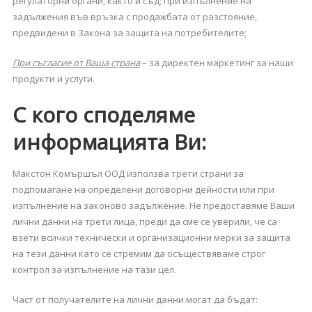
регулаторни органи, както и съд; при изпълнение на
задължения във връзка с продажбата от разстояние,
предвидени в Закона за защита на потребителите;
При съгласие от Ваша страна
– за директен маркетинг за наши
продукти и услуги.
С кого споделяме
информацията Ви:
Макстон Комършъл ООД използва трети страни за
подпомагане на определени договорни дейности или при
изпълнение на законово задължение. Не предоставяме Ваши
лични данни на трети лица, преди да сме се уверили, че са
взети всички технически и организационни мерки за защита
на тези данни като се стремим да осъществяваме строг
контрол за изпълнение на тази цел.
Част от получателите на лични данни могат да бъдат: