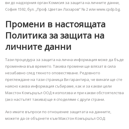
ви до надзорния орган Комисия за защита на личните данни,
София 1592, бул. „Проф. Цветан Лазаров” № 2 или www.cpdp.bg.
Промени в настоящата
Политика за защита на
личните данни
Тази процедура за защита на лична информация може да бъде
променяна във времето. Такива промени ще влязат в сила
незабавно след тяхното оповестяване. Редовното
преглеждане на тази страница Ви гарантира, че винаги ще сте
наясно каква информация събираме, как и за какви цели
Макстон Комършъл ООД я използва и при какви обстоятелства
(ако настъпят такива) ще я споделяме с други страни.
Ако имате въпроси по отношение защитата на данните,
можете да се обърнете към Макстон Комършъл ООД: