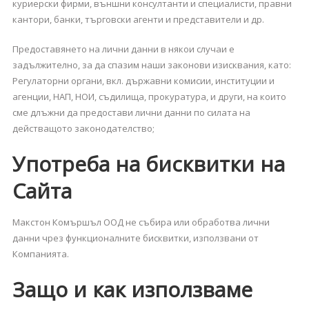
куриерски фирми, външни консултанти и специалисти, правни
кантори, банки, търговски агенти и представители и др.
Предоставянето на лични данни в някои случаи е
задължително, за да спазим наши законови изисквания, като:
Регулаторни органи, вкл. държавни комисии, институции и
агенции, НАП, НОИ, съдилища, прокуратура, и други, на които
сме длъжни да предостави лични данни по силата на
действащото законодателство;
Употреба на бисквитки на
Сайта
Макстон Комършъл ООД не събира или обработва лични
данни чрез функционалните бисквитки, използвани от
Компанията.
Защо и как използваме