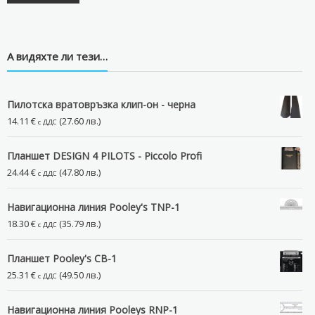
А видяхте ли тези…
Пилотска вратовръзка клип-он - черна
14.11
€
(27.60 лв.)
с ДДС
Планшет DESIGN 4 PILOTS - Piccolo Profi
24.44
€
(47.80 лв.)
с ДДС
Навигационна линия Pooley's TNP-1
18.30
€
(35.79 лв.)
с ДДС
Планшет Pooley's CB-1
25.31
€
(49.50 лв.)
с ДДС
Навигационна линия Pooleys RNP-1