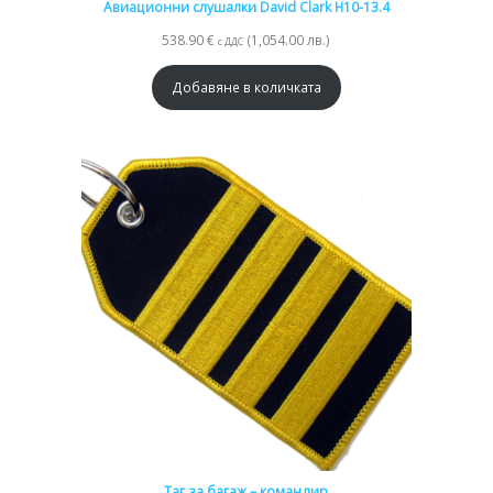
Авиационни слушалки David Clark H10-13.4
538.90
€
(1,054.00 лв.)
с ДДС
Добавяне в количката
Таг за багаж – командир