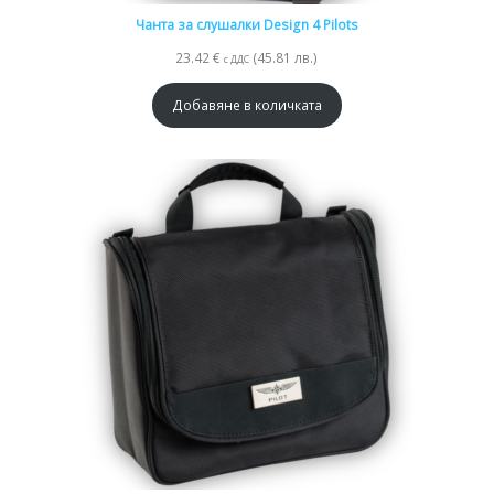
Чанта за слушалки Design 4 Pilots
23.42
€
(45.81 лв.)
с ДДС
Добавяне в количката