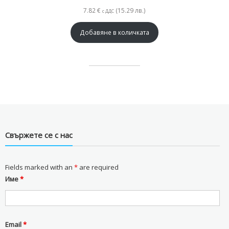
7.82
€
(15.29 лв.)
с ДДС
Добавяне в количката
Свържете се с нас
Fields marked with an
*
are required
Име
*
Email
*