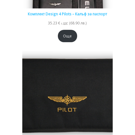
Комплект Design 4 Pilots – Калъф за паспорт
35.23
€
(68.90 лв.)
с ДДС
Още