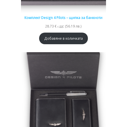
Комплект Design 4 Pilots – щипка за банкноти
28.73
€
(56.19 лв.)
с ДДС
Добавяне в количката