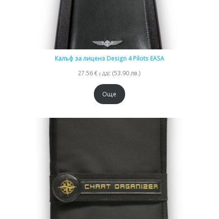
Калъф за лиценз Design 4 Pilots EASA
27.56
€
(53.90 лв.)
с ДДС
Още