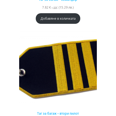
7.82
€
(15.29 лв.)
с ДДС
Добавяне в количката
Таг за багаж – втори пилот