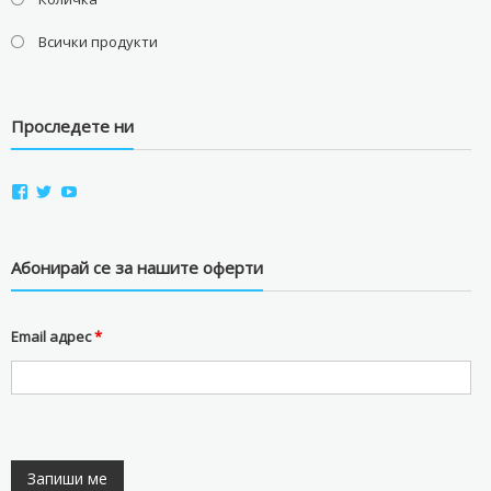
Всички продукти
Проследете ни
View
View
View
aviostorebg’s
aviostorebg’s
aviostorebg’s
profile
profile
profile
on
on
on
Facebook
Twitter
YouTube
Абонирай се за нашите оферти
Email адрес
*