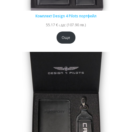
Комплект Design 4 Pilots портфейл
55.17
€
(107.90 лв.)
с ДДС
Още