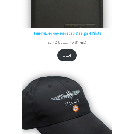
Навигационен несесер Design 4 Pilots
23.42
€
(45.81 лв.)
с ДДС
Още