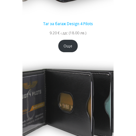
Таг за багаж Design 4 Pilots
9.20
€
(18.00 лв.)
с ДДС
Още