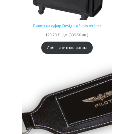
Пилотски куфар Design 4 Pilots Airliner
173.79
€
(339.90 лв.)
с ДДС
Добавяне в количката