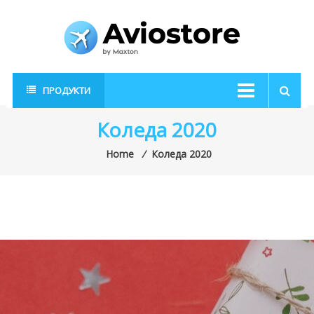
Skip
to
content
AvioStore
Авиационен
ПРОДУКТИ
магазин
Коледа 2020
Home
⁄
Коледа 2020