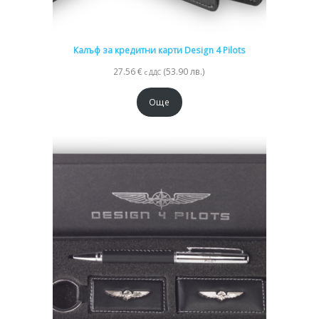
Калъф за кредитни карти Design 4 Pilots
27.56
€
(53.90 лв.)
с ДДС
Още