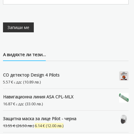
А видяхте ли тези…
CO детектор Design 4 Pilots
5.57
€
(10.89 лв.)
с ДДС
Навигационна линия ASA CPL-MLX
16.87
€
(33.00 лв.)
с ДДС
Защитна маска за лице Pilot - черна
Original
Текущата
13.55
€
(26.50 лв.)
6.14
€
(12.00 лв.)
price
цена