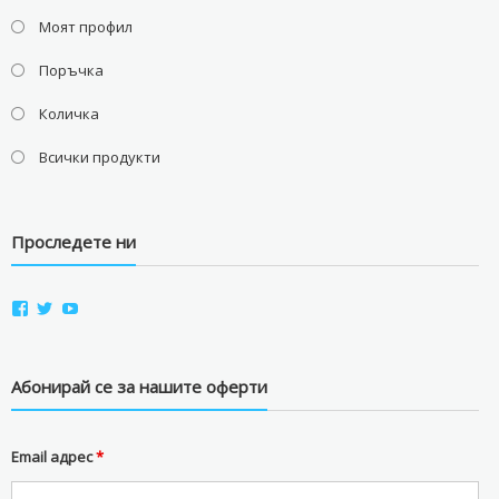
Моят профил
Поръчка
Количка
Всички продукти
Проследете ни
View
View
View
aviostorebg’s
aviostorebg’s
aviostorebg’s
profile
profile
profile
on
on
on
Facebook
Twitter
YouTube
Абонирай се за нашите оферти
Email адрес
*