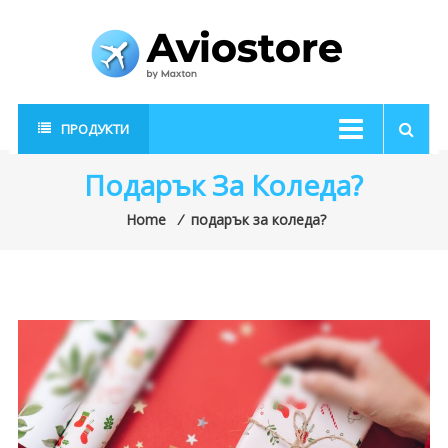
Skip
to
content
AvioStore
Авиационен
ПРОДУКТИ
магазин
Подарък За Коледа?
Home
⁄
подарък за коледа?